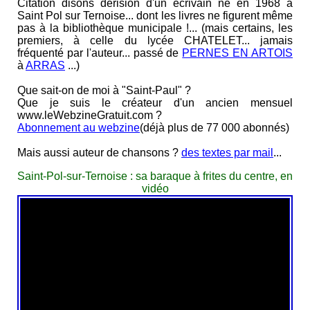
Citation disons dérision d'un écrivain né en 1968 à
Saint Pol sur Ternoise... dont les livres ne figurent même
pas à la bibliothèque municipale !... (mais certains, les
premiers, à celle du lycée CHATELET... jamais
fréquenté par l'auteur... passé de
PERNES EN ARTOIS
à
ARRAS
...)
Que sait-on de moi à "Saint-Paul" ?
Que je suis le créateur d'un ancien mensuel
www.leWebzineGratuit.com ?
Abonnement au webzine
(déjà plus de 77 000 abonnés)
Mais aussi auteur de chansons ?
des textes par mail
...
Saint-Pol-sur-Ternoise : sa baraque à frites du centre, en
vidéo