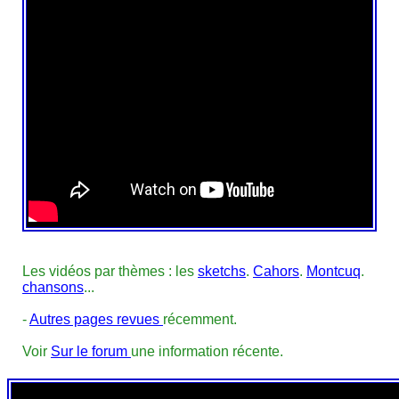
Les vidéos par thèmes : les
sketchs
.
Cahors
.
Montcuq
.
chansons
...
-
Autres pages revues
récemment.
Voir
Sur le forum
une information récente.