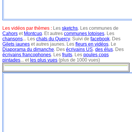
Les vidéos par thèmes :
Les
sketchs
. Les communes de
Cahors
et
Montcuq
. Et autres
communes lotoises
. Les
chansons
... Les
chats du Quercy
. Suivi de
facebook
. Des
Gilets jaunes
et autres jaunes. Les
fleurs en vidéos
. Le
Diaporama du dimanche
. Des
écrivains US
.
des élus
. Des
écrivains francophones
. Les
fruits
. Les
poules coqs
pintades
... et
les plus vues
(plus de 1000 vues)