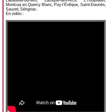
Labastide-du-vert, Laroque-des-Arcs, L’Hospitalet,
Montcuq en Quercy Blanc, Puy-l’Évêque, Saint-Daunès,
Sauzet, Sérignac.
En vidéo :