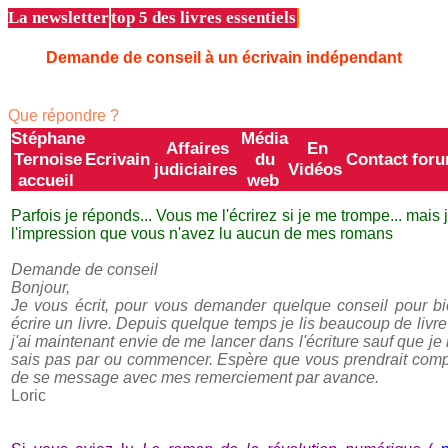
La newsletter
top 5 des livres essentiels
Demande de conseil à un écrivain indépendant
Que répondre ?
Stéphane
Média
Affaires
En
Ternoise
Ecrivain
du
Contact
for
judiciaires
Vidéos
accueil
web
Parfois je réponds... Vous me l'écrirez si je me trompe... mais j
l'impression que vous n'avez lu aucun de mes romans
Demande de conseil
Bonjour,
Je vous écrit, pour vous demander quelque conseil pour b
écrire un livre. Depuis quelque temps je lis beaucoup de livre
j'ai maintenant envie de me lancer dans l'écriture sauf que je
sais pas par ou commencer. Espère que vous prendrait com
de se message avec mes remerciement par avance.
Loric