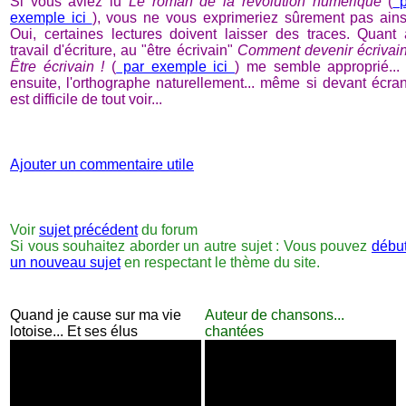
Si vous aviez lu
Le roman de la révolution numérique
(
p
exemple ici
), vous ne vous exprimeriez sûrement pas ains
Oui, certaines lectures doivent laisser des traces. Quant
travail d'écriture, au "être écrivain"
Comment devenir écrivai
Être écrivain !
(
par exemple ici
) me semble approprié...
ensuite, l'orthographe naturellement... même si devant écran
est difficile de tout voir...
Ajouter un commentaire utile
Voir
sujet précédent
du forum
Si vous souhaitez aborder un autre sujet : Vous pouvez
débu
un nouveau sujet
en respectant le thème du site.
Quand je cause sur ma vie
Auteur de chansons...
lotoise... Et ses élus
chantées