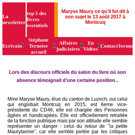
Maryse Maury ce qu'il fut dit à
top 5 des
La
son sujet le 13 août 2017 à
livres
newsletter
Montcuq
essentiels
Stéphane
Affaires
En
Ecrivain
Ternoise
Contact
forum
judiciaires
Vidéos
accueil
Lors des discours officiels du salon du livre où son
absence témoignait d'une certaine position...
Mme Maryse Maury, élue du canton de Luzech, oui celui
qui englobait Montcuq en 2015, est 6eme vice-
présidente du CD46, elle est chargée des Personnes
âgées et handicapées. Elle est officiellement retraitée
de la fonction publique mais par son attitude elle semble
représenter un danger : celui du retour de "la petite
Maurytannie", car elle semble portée par les critiques