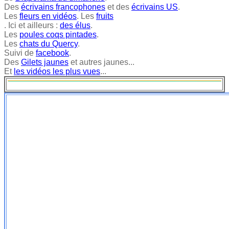
Des
écrivains francophones
et des
écrivains US
.
Les
fleurs en vidéos
. Les
fruits
. Ici et ailleurs :
des élus
.
Les
poules coqs pintades
.
Les
chats du Quercy
.
Suivi de
facebook
.
Des
Gilets jaunes
et autres jaunes...
Et
les vidéos les plus vues
...