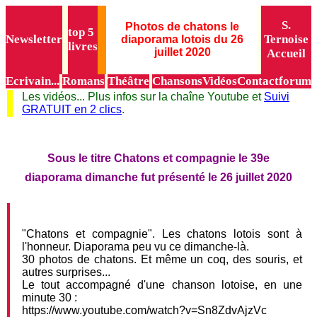
S.
Photos de chatons le
top 5
Newsletter
Ternoise
diaporama lotois du 26
livres
juillet 2020
Accueil
Ecrivain...
Romans
Théâtre
Chansons
Vidéos
Contact
forum
Les vidéos... Plus infos sur la chaîne Youtube et
Suivi
GRATUIT en 2 clics
.
Sous le titre Chatons et compagnie le 39e
diaporama dimanche fut présenté le 26 juillet 2020
"Chatons et compagnie". Les chatons lotois sont à
l'honneur. Diaporama peu vu ce dimanche-là.
30 photos de chatons. Et même un coq, des souris, et
autres surprises...
Le tout accompagné d'une chanson lotoise, en une
minute 30 :
https://www.youtube.com/watch?v=Sn8ZdvAjzVc