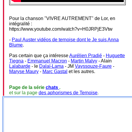
Pour la chanson "VIVRE AUTREMENT" de Lor, en
intégralité :
https://www.youtube.com/watch?v=H0JRPjE3Vtw
-
Paul Auster vidéos de ternoise dont le Je suis Anna
Blume
.
Pas certain que ça intéresse
Aurélien Pradié
-
Huguette
Tiegna
-
Emmanuel Macron
-
Martin Malvy
- Alain
Lalabarde
- le
Dalaï-Lama
- JM
Vayssouze-Faure
-
Maryse Maury
-
Marc Gastal
et les autres.
Page de la série
chats
.
et sur la page
des aphorismes de Ternoise
.