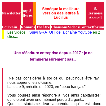
S.
Sénèque la meilleure
top 5
Newsletter
Ternoise
version des lettres à
livres
Lucilius
Accueil
Ecrivain...
Romans
Théâtre
Chansons
Vidéos
Contact
forum
Les vidéos...
Suivi GRATUIT de la chaîne Youtube
en 2
clics...
Une réécriture entreprise depuis 2017 : je ne
terminerai sûrement pas...
"Ne pas considérer à soi ce qui peut nous être ravi"
nous apprend le stoïcisme.
La lettre 9, réécrite en 2020, en "beau français" :
Vous pourrez ainsi répondre à "vos amis capitalistes"
qui croient avoir énormément perdu d'argent...
Que le stoïcisme leur apprendrait qu'il est donc