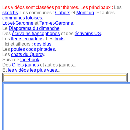
Les vidéos sont classées par thèmes. Les principaux :
Les
sketchs
. Les communes :
Cahors
et
Montcuq
. Et autres
communes lotoises
.
Lot-et-Garonne
et
Tarn-et-Garonne
.
Le
Diaporama du dimanche
.
Des
écrivains francophones
et des
écrivains US
.
Les
fleurs en vidéos
. Les
fruits
. Ici et ailleurs :
des élus
.
Les
poules coqs pintades
.
Les
chats du Quercy
.
Suivi de
facebook
.
Des
Gilets jaunes
et autres jaunes...
Et
les vidéos les plus vues
...