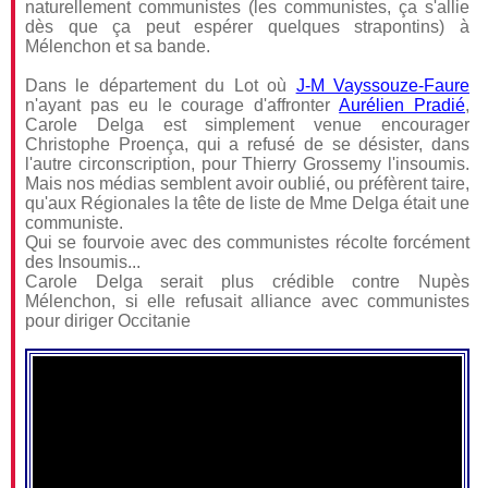
naturellement communistes (les communistes, ça s'allie
dès que ça peut espérer quelques strapontins) à
Mélenchon et sa bande.
Dans le département du Lot où
J-M Vayssouze-Faure
n'ayant pas eu le courage d'affronter
Aurélien Pradié
,
Carole Delga est simplement venue encourager
Christophe Proença, qui a refusé de se désister, dans
l'autre circonscription, pour Thierry Grossemy l'insoumis.
Mais nos médias semblent avoir oublié, ou préfèrent taire,
qu'aux Régionales la tête de liste de Mme Delga était une
communiste.
Qui se fourvoie avec des communistes récolte forcément
des Insoumis...
Carole Delga serait plus crédible contre Nupès
Mélenchon, si elle refusait alliance avec communistes
pour diriger Occitanie