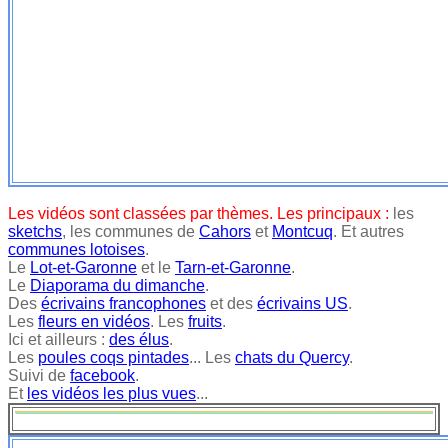
Les vidéos sont classées par thèmes. Les principaux :
les
sketchs
, les communes de
Cahors
et
Montcuq
. Et autres
communes lotoises
.
Le
Lot-et-Garonne
et le
Tarn-et-Garonne
.
Le
Diaporama du dimanche
.
Des
écrivains francophones
et des
écrivains US
.
Les
fleurs en vidéos
. Les
fruits
.
Ici et ailleurs :
des élus
.
Les
poules coqs pintades
... Les
chats du Quercy
.
Suivi de
facebook
.
Et
les vidéos les plus vues
...