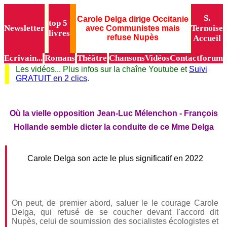
S.
Carole Delga dirige Occitanie
top 5
Newsletter
Ternoise
avec Communistes mais
livres
refuse Nupès
Accueil
Ecrivain...
Romans
Théâtre
Chansons
Vidéos
Contact
forum
Les vidéos... Plus infos sur la chaîne Youtube et
Suivi
GRATUIT en 2 clics
.
Où la vielle opposition Jean-Luc Mélenchon - François
Hollande semble dicter la conduite de ce Mme Delga
Carole Delga son acte le plus significatif en 2022
On peut, de premier abord, saluer le le courage Carole
Delga, qui refusé de se coucher devant l'accord dit
Nupès, celui de soumission des socialistes écologistes et