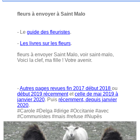
fleurs à envoyer à Saint Malo
- Le
guide des fleuristes
.
-
Les livres sur les fleurs
.
fleurs à envoyer Saint Malo, voir saint-malo,
Voici la clef, ma fille ! Votre avenir.
-
Autres pages revues fin 2017 début 2018
ou
début 2019 récemment
et
celle de mai 2019 à
janvier 2020
. Puis
récemment, depuis janvier
2020
.
#Carole #Delga #dirige #Occitanie #avec
#Communistes #mais #refuse #Nupès