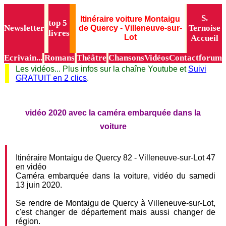
S.
Itinéraire voiture Montaigu
top 5
Newsletter
Ternoise
de Quercy - Villeneuve-sur-
livres
Lot
Accueil
Ecrivain...
Romans
Théâtre
Chansons
Vidéos
Contact
forum
Les vidéos... Plus infos sur la chaîne Youtube et
Suivi
GRATUIT en 2 clics
.
vidéo 2020 avec la caméra embarquée dans la
voiture
Itinéraire Montaigu de Quercy 82 - Villeneuve-sur-Lot 47
en vidéo
Caméra embarquée dans la voiture, vidéo du samedi
13 juin 2020.
Se rendre de Montaigu de Quercy à Villeneuve-sur-Lot,
c'est changer de département mais aussi changer de
région.