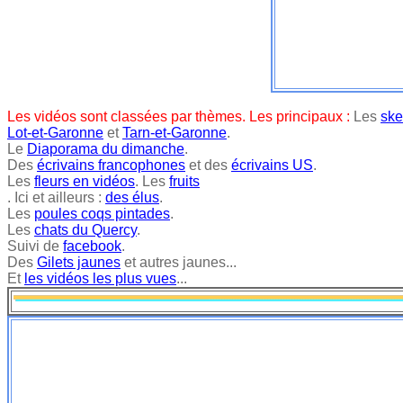
Les vidéos sont classées par thèmes. Les principaux :
Les
ske
Lot-et-Garonne
et
Tarn-et-Garonne
.
Le
Diaporama du dimanche
.
Des
écrivains francophones
et des
écrivains US
.
Les
fleurs en vidéos
. Les
fruits
. Ici et ailleurs :
des élus
.
Les
poules coqs pintades
.
Les
chats du Quercy
.
Suivi de
facebook
.
Des
Gilets jaunes
et autres jaunes...
Et
les vidéos les plus vues
...