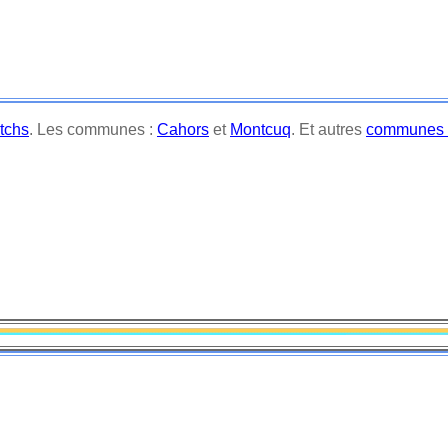
tchs
. Les communes :
Cahors
et
Montcuq
. Et autres
communes l