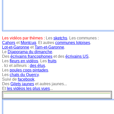
Les vidéos par thèmes :
Les
sketchs
. Les communes :
Cahors
et
Montcuq
. Et autres
communes lotoises
.
Lot-et-Garonne
et
Tarn-et-Garonne
.
Le
Diaporama du dimanche
.
Des
écrivains francophones
et des
écrivains US
.
Les
fleurs en vidéos
. Les
fruits
. Ici et ailleurs :
des élus
.
Les
poules coqs pintades
.
Les
chats du Quercy
.
Suivi de
facebook
.
Des
Gilets jaunes
et autres jaunes...
Et
les vidéos les plus vues
...