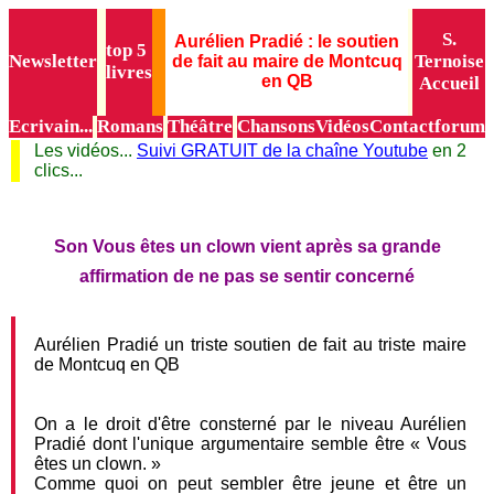
S.
Aurélien Pradié : le soutien
top 5
Newsletter
Ternoise
de fait au maire de Montcuq
livres
en QB
Accueil
Ecrivain...
Romans
Théâtre
Chansons
Vidéos
Contact
forum
Les vidéos...
Suivi GRATUIT de la chaîne Youtube
en 2
clics...
Son Vous êtes un clown vient après sa grande
affirmation de ne pas se sentir concerné
Aurélien Pradié un triste soutien de fait au triste maire
de Montcuq en QB
On a le droit d'être consterné par le niveau Aurélien
Pradié dont l'unique argumentaire semble être « Vous
êtes un clown. »
Comme quoi on peut sembler être jeune et être un