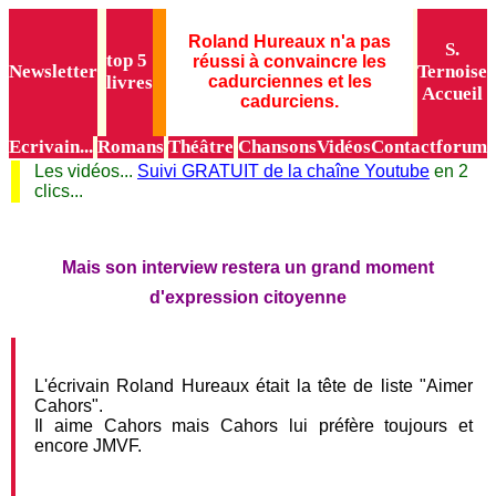
Roland Hureaux n'a pas
S.
top 5
réussi à convaincre les
Newsletter
Ternoise
livres
cadurciennes et les
Accueil
cadurciens.
Ecrivain...
Romans
Théâtre
Chansons
Vidéos
Contact
forum
Les vidéos...
Suivi GRATUIT de la chaîne Youtube
en 2
clics...
Mais son interview restera un grand moment
d'expression citoyenne
L'écrivain Roland Hureaux était la tête de liste "Aimer
Cahors".
Il aime Cahors mais Cahors lui préfère toujours et
encore JMVF.