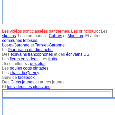
Les vidéos sont classées par thèmes. Les principaux :
Les
sketchs
. Les communes :
Cahors
et
Montcuq
. Et autres
communes lotoises
.
Lot-et-Garonne
et
Tarn-et-Garonne
.
Le
Diaporama du dimanche
.
Des
écrivains francophones
et des
écrivains US
.
Les
fleurs en vidéos
. Les
fruits
. Ici et ailleurs :
des élus
.
Les
poules coqs pintades
.
Les
chats du Quercy
.
Suivi de
facebook
.
Des
Gilets jaunes
et autres jaunes...
Et
les vidéos les plus vues
...