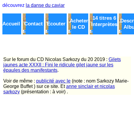
découvrez
la danse du caviar
14 titres 6
Acheter
Descr
Accueil
Contact
Ecouter
Interprètes
le CD
Alb
Sur le forum du CD Nicolas Sarkozy du 20 2019 :
Gilets
jaunes acte XXXII : Fini le ridicule gilet jaune sur les
épaules des manifestants
.
Voir de même :
publicité avec le
(note : nom Sarkozy Marie-
George Buffet ) sur ce site. Et
anne sinclair et nicolas
sarkozy
(présentation : à voir) .